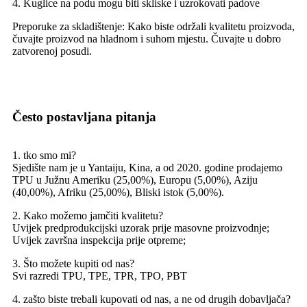
4. Kuglice na podu mogu biti skliske i uzrokovati padove
Preporuke za skladištenje: Kako biste održali kvalitetu proizvoda,
čuvajte proizvod na hladnom i suhom mjestu. Čuvajte u dobro
zatvorenoj posudi.
Često postavljana pitanja
1. tko smo mi?
Sjedište nam je u Yantaiju, Kina, a od 2020. godine prodajemo
TPU u Južnu Ameriku (25,00%), Europu (5,00%), Aziju
(40,00%), Afriku (25,00%), Bliski istok (5,00%).
2. Kako možemo jamčiti kvalitetu?
Uvijek predprodukcijski uzorak prije masovne proizvodnje;
Uvijek završna inspekcija prije otpreme;
3. Što možete kupiti od nas?
Svi razredi TPU, TPE, TPR, TPO, PBT
4. zašto biste trebali kupovati od nas, a ne od drugih dobavljača?