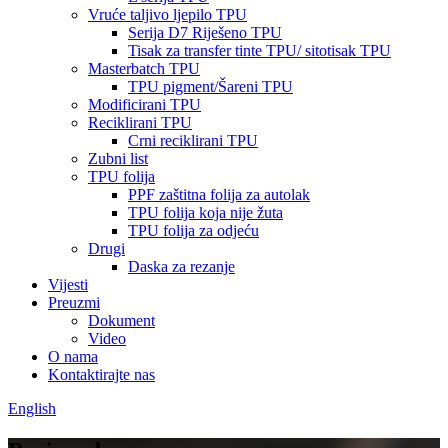
Vruće taljivo ljepilo TPU
Serija D7 Riješeno TPU
Tisak za transfer tinte TPU/ sitotisak TPU
Masterbatch TPU
TPU pigment/Šareni TPU
Modificirani TPU
Reciklirani TPU
Crni reciklirani TPU
Zubni list
TPU folija
PPF zaštitna folija za autolak
TPU folija koja nije žuta
TPU folija za odjeću
Drugi
Daska za rezanje
Vijesti
Preuzmi
Dokument
Video
O nama
Kontaktirajte nas
English