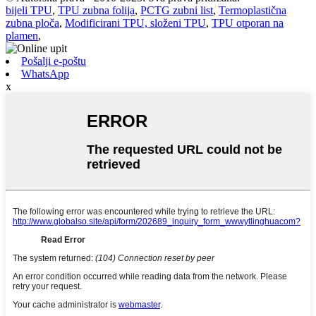
bijeli TPU
,
TPU zubna folija
,
PCTG zubni list
,
Termoplastična
zubna ploča
,
Modificirani TPU, složeni TPU
,
TPU otporan na
plamen
,
Pošalji e-poštu
WhatsApp
x