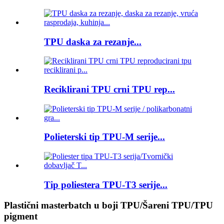
TPU daska za rezanje...
Reciklirani TPU crni TPU rep...
Polieterski tip TPU-M serije...
Tip poliestera TPU-T3 serije...
Plastični masterbatch u boji TPU/Šareni TPU/TPU
pigment