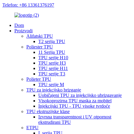
Telefon: +86 13361376197
Dom
Proizvodi
Alifatski TPU
T2 serija TPU
Poliester TPU
11 Serija TPU
TPU serije H10
TPU serije H3
TPU serije H11
TPU serije T3
Polieter TPU
TPU serije M
TPU za injekcijsko brizganje
Uobičajeni TPU za injekcijsko ubrizgavanje
Visokoprozirna TPU maska ​​za mobitel
Injekcijski TPU - TPU visoke tvrdoće
TPU ekstruzijske klase
Izvrsna transparentnost i UV otpornost
ekstrudirani TPU
ETPU
L serija TPU