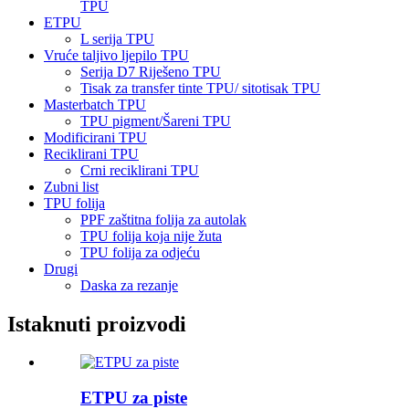
TPU
ETPU
L serija TPU
Vruće taljivo ljepilo TPU
Serija D7 Riješeno TPU
Tisak za transfer tinte TPU/ sitotisak TPU
Masterbatch TPU
TPU pigment/Šareni TPU
Modificirani TPU
Reciklirani TPU
Crni reciklirani TPU
Zubni list
TPU folija
PPF zaštitna folija za autolak
TPU folija koja nije žuta
TPU folija za odjeću
Drugi
Daska za rezanje
Istaknuti proizvodi
ETPU za piste