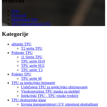
Proizvod
Dom
Proizvodi
Masterbatch TPU
TPU pigment/Šareni TPU
Kategorije
alifatski TPU
T2 serija TPU
Poliester TPU
11 Serija TPU
TPU serije H10
TPU serije H11
TPU serije T3
Polieter TPU
TPU serije M
TPU za injekcijsko brizganje
Uobičajeni TPU za injekcijsko ubrizgavanje
Visokoprozirna TPU maska ​​za mobitel
Injekcijski TPU - TPU visoke tvrdoće
TPU ekstruzijske klase
Izvrsna transparentnost i UV otpornost ekstrudirani