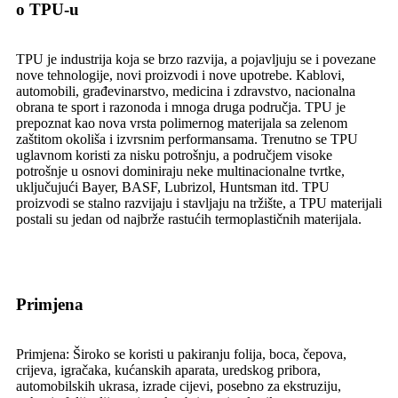
o TPU-u
TPU je industrija koja se brzo razvija, a pojavljuju se i povezane
nove tehnologije, novi proizvodi i nove upotrebe. Kablovi,
automobili, građevinarstvo, medicina i zdravstvo, nacionalna
obrana te sport i razonoda i mnoga druga područja. TPU je
prepoznat kao nova vrsta polimernog materijala sa zelenom
zaštitom okoliša i izvrsnim performansama. Trenutno se TPU
uglavnom koristi za nisku potrošnju, a područjem visoke
potrošnje u osnovi dominiraju neke multinacionalne tvrtke,
uključujući Bayer, BASF, Lubrizol, Huntsman itd. TPU
proizvodi se stalno razvijaju i stavljaju na tržište, a TPU materijali
postali su jedan od najbrže rastućih termoplastičnih materijala.
Primjena
Primjena: Široko se koristi u pakiranju folija, boca, čepova,
crijeva, igračaka, kućanskih aparata, uredskog pribora,
automobilskih ukrasa, izrade cijevi, posebno za ekstruziju,