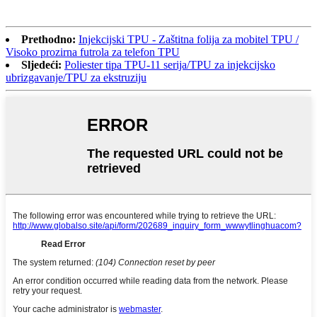
Prethodno:
Injekcijski TPU - Zaštitna folija za mobitel TPU /
Visoko prozirna futrola za telefon TPU
Sljedeći:
Poliester tipa TPU-11 serija/TPU za injekcijsko
ubrizgavanje/TPU za ekstruziju