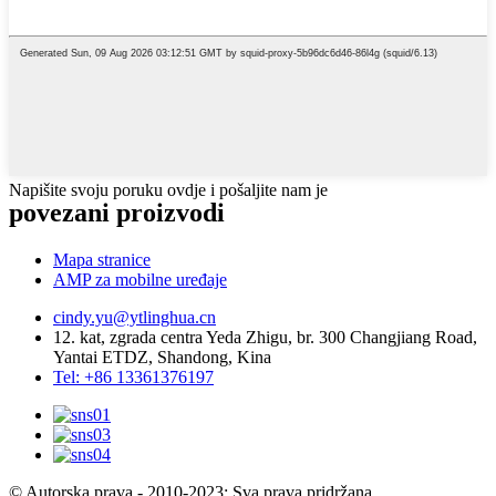
Napišite svoju poruku ovdje i pošaljite nam je
povezani proizvodi
Mapa stranice
AMP za mobilne uređaje
cindy.yu@ytlinghua.cn
12. kat, zgrada centra Yeda Zhigu, br. 300 Changjiang Road,
Yantai ETDZ, Shandong, Kina
Tel: +86 13361376197
© Autorska prava - 2010-2023: Sva prava pridržana.