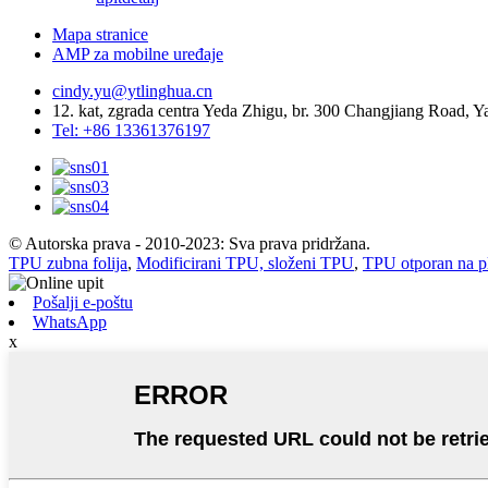
Mapa stranice
AMP za mobilne uređaje
cindy.yu@ytlinghua.cn
12. kat, zgrada centra Yeda Zhigu, br. 300 Changjiang Road,
Tel: +86 13361376197
© Autorska prava - 2010-2023: Sva prava pridržana.
TPU zubna folija
,
Modificirani TPU, složeni TPU
,
TPU otporan na 
Pošalji e-poštu
WhatsApp
x