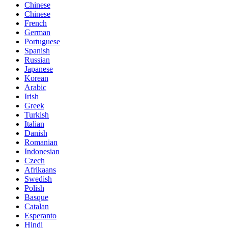
Chinese
Chinese
French
German
Portuguese
Spanish
Russian
Japanese
Korean
Arabic
Irish
Greek
Turkish
Italian
Danish
Romanian
Indonesian
Czech
Afrikaans
Swedish
Polish
Basque
Catalan
Esperanto
Hindi