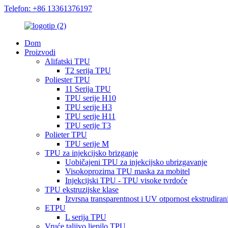
Telefon: +86 13361376197
Dom
Proizvodi
Alifatski TPU
T2 serija TPU
Poliester TPU
11 Serija TPU
TPU serije H10
TPU serije H3
TPU serije H11
TPU serije T3
Polieter TPU
TPU serije M
TPU za injekcijsko brizganje
Uobičajeni TPU za injekcijsko ubrizgavanje
Visokoprozirna TPU maska ​​za mobitel
Injekcijski TPU - TPU visoke tvrdoće
TPU ekstruzijske klase
Izvrsna transparentnost i UV otpornost ekstrudira
ETPU
L serija TPU
Vruće taljivo ljepilo TPU