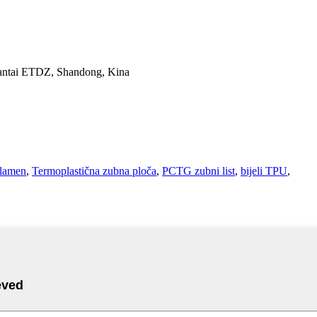
 Yantai ETDZ, Shandong, Kina
plamen
,
Termoplastična zubna ploča
,
PCTG zubni list
,
bijeli TPU
,