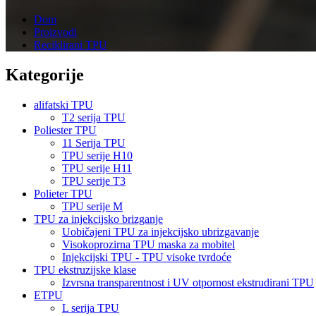
Dom
Proizvodi
Reciklirani TPU
Kategorije
alifatski TPU
T2 serija TPU
Poliester TPU
11 Serija TPU
TPU serije H10
TPU serije H11
TPU serije T3
Polieter TPU
TPU serije M
TPU za injekcijsko brizganje
Uobičajeni TPU za injekcijsko ubrizgavanje
Visokoprozirna TPU maska ​​za mobitel
Injekcijski TPU - TPU visoke tvrdoće
TPU ekstruzijske klase
Izvrsna transparentnost i UV otpornost ekstrudirani TPU
ETPU
L serija TPU