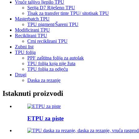
Vruće taljivo ljepilo TPU
Serija D7 Riješeno TPU
Tisak za transfer tinte TPU/ sitotisak TPU
Masterbatch TPU
TPU pigment/Šareni TPU
Modificirani TPU
Reciklirani TPU
Crni reciklirani TPU
Zubni list
TPU folija
PPF zaštitna folija za autolak
TPU folija koja nije žuta
TPU folija za odjeću
Drugi
Daska za rezanje
Istaknuti proizvodi
ETPU za piste