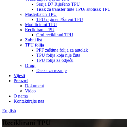
Serija D7 Riješeno TPU
Tisak za transfer tinte TPU/ sitotisak TPU
Masterbatch TPU
TPU pigment/Šareni TPU
Modificirani TPU
Reciklirani TPU
Crni reciklirani TPU
Zubni list
TPU folija
PPF zaštitna folija za autolak
TPU folija koja nije žuta
TPU folija za odjeću
Drugi
Daska za rezanje
Vijesti
Preuzmi
Dokument
Video
O nama
Kontaktirajte nas
English
Reciklirani TPU