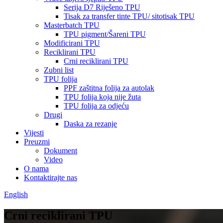
Serija D7 Riješeno TPU
Tisak za transfer tinte TPU/ sitotisak TPU
Masterbatch TPU
TPU pigment/Šareni TPU
Modificirani TPU
Reciklirani TPU
Crni reciklirani TPU
Zubni list
TPU folija
PPF zaštitna folija za autolak
TPU folija koja nije žuta
TPU folija za odjeću
Drugi
Daska za rezanje
Vijesti
Preuzmi
Dokument
Video
O nama
Kontaktirajte nas
English
Crni reciklirani TPU