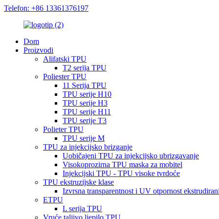
Telefon: +86 13361376197
Dom
Proizvodi
Alifatski TPU
T2 serija TPU
Poliester TPU
11 Serija TPU
TPU serije H10
TPU serije H3
TPU serije H11
TPU serije T3
Polieter TPU
TPU serije M
TPU za injekcijsko brizganje
Uobičajeni TPU za injekcijsko ubrizgavanje
Visokoprozirna TPU maska ​​za mobitel
Injekcijski TPU - TPU visoke tvrdoće
TPU ekstruzijske klase
Izvrsna transparentnost i UV otpornost ekstrudira
ETPU
L serija TPU
Vruće taljivo ljepilo TPU