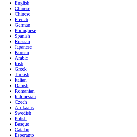
English
Chinese
Chinese
French
German
Portuguese
Spanish
Russian
Japanese
Korean
Arabic
Irish
Greek
Turkish
Italian
Danish
Romanian
Indonesian
Czech
Afrikaans
Swedish
Polish
Basque
Catalan
Esperanto