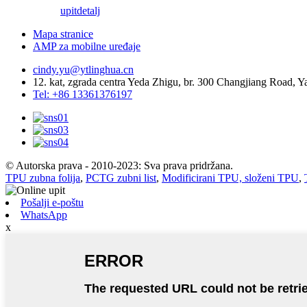
upit
detalj
Mapa stranice
AMP za mobilne uređaje
cindy.yu@ytlinghua.cn
12. kat, zgrada centra Yeda Zhigu, br. 300 Changjiang Road,
Tel: +86 13361376197
© Autorska prava - 2010-2023: Sva prava pridržana.
TPU zubna folija
,
PCTG zubni list
,
Modificirani TPU, složeni TPU
,
Pošalji e-poštu
WhatsApp
x