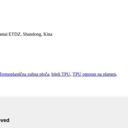
 Yantai ETDZ, Shandong, Kina
Termoplastična zubna ploča
,
bijeli TPU
,
TPU otporan na plamen
,