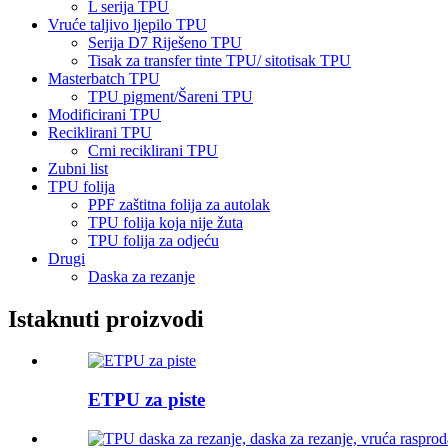
L serija TPU
Vruće taljivo ljepilo TPU
Serija D7 Riješeno TPU
Tisak za transfer tinte TPU/ sitotisak TPU
Masterbatch TPU
TPU pigment/Šareni TPU
Modificirani TPU
Reciklirani TPU
Crni reciklirani TPU
Zubni list
TPU folija
PPF zaštitna folija za autolak
TPU folija koja nije žuta
TPU folija za odjeću
Drugi
Daska za rezanje
Istaknuti proizvodi
ETPU za piste