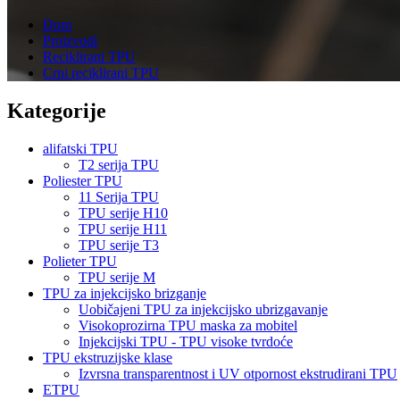
Dom
Proizvodi
Reciklirani TPU
Crni reciklirani TPU
Kategorije
alifatski TPU
T2 serija TPU
Poliester TPU
11 Serija TPU
TPU serije H10
TPU serije H11
TPU serije T3
Polieter TPU
TPU serije M
TPU za injekcijsko brizganje
Uobičajeni TPU za injekcijsko ubrizgavanje
Visokoprozirna TPU maska ​​za mobitel
Injekcijski TPU - TPU visoke tvrdoće
TPU ekstruzijske klase
Izvrsna transparentnost i UV otpornost ekstrudirani TPU
ETPU