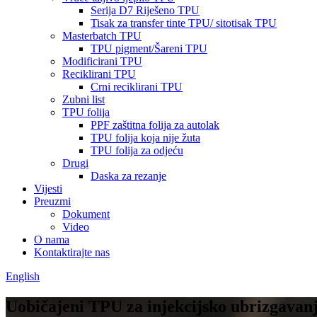
Serija D7 Riješeno TPU
Tisak za transfer tinte TPU/ sitotisak TPU
Masterbatch TPU
TPU pigment/Šareni TPU
Modificirani TPU
Reciklirani TPU
Crni reciklirani TPU
Zubni list
TPU folija
PPF zaštitna folija za autolak
TPU folija koja nije žuta
TPU folija za odjeću
Drugi
Daska za rezanje
Vijesti
Preuzmi
Dokument
Video
O nama
Kontaktirajte nas
English
Uobičajeni TPU za injekcijsko ubrizgavan