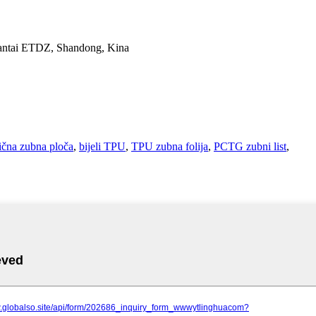
 Yantai ETDZ, Shandong, Kina
ična zubna ploča
,
bijeli TPU
,
TPU zubna folija
,
PCTG zubni list
,