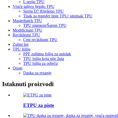
L serija TPU
Vruće taljivo ljepilo TPU
Serija D7 Riješeno TPU
Tisak za transfer tinte TPU/ sitotisak TPU
Masterbatch TPU
TPU pigment/Šareni TPU
Modificirani TPU
Reciklirani TPU
Crni reciklirani TPU
Zubni list
TPU folija
PPF zaštitna folija za autolak
TPU folija koja nije žuta
TPU folija za odjeću
Drugi
Daska za rezanje
Istaknuti proizvodi
ETPU za piste