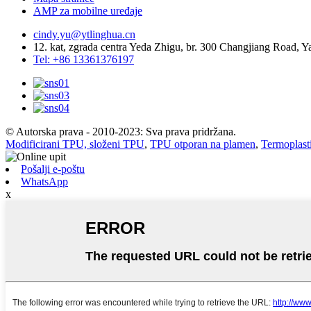
AMP za mobilne uređaje
cindy.yu@ytlinghua.cn
12. kat, zgrada centra Yeda Zhigu, br. 300 Changjiang Road,
Tel: +86 13361376197
© Autorska prava - 2010-2023: Sva prava pridržana.
Modificirani TPU, složeni TPU
,
TPU otporan na plamen
,
Termoplast
Pošalji e-poštu
WhatsApp
x