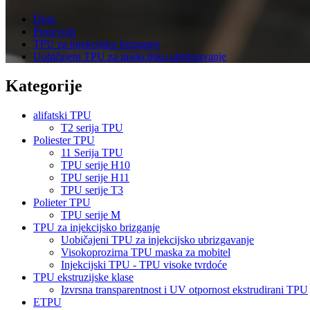
Dom
Proizvodi
TPU za injekcijsko brizganje
Uobičajeni TPU za injekcijsko ubrizgavanje
Kategorije
alifatski TPU
T2 serija TPU
Poliester TPU
11 Serija TPU
TPU serije H10
TPU serije H11
TPU serije T3
Polieter TPU
TPU serije M
TPU za injekcijsko brizganje
Uobičajeni TPU za injekcijsko ubrizgavanje
Visokoprozirna TPU maska ​​za mobitel
Injekcijski TPU - TPU visoke tvrdoće
TPU ekstruzijske klase
Izvrsna transparentnost i UV otpornost ekstrudirani TPU
ETPU