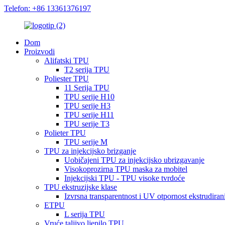
Telefon: +86 13361376197
Dom
Proizvodi
Alifatski TPU
T2 serija TPU
Poliester TPU
11 Serija TPU
TPU serije H10
TPU serije H3
TPU serije H11
TPU serije T3
Polieter TPU
TPU serije M
TPU za injekcijsko brizganje
Uobičajeni TPU za injekcijsko ubrizgavanje
Visokoprozirna TPU maska ​​za mobitel
Injekcijski TPU - TPU visoke tvrdoće
TPU ekstruzijske klase
Izvrsna transparentnost i UV otpornost ekstrudira
ETPU
L serija TPU
Vruće taljivo ljepilo TPU