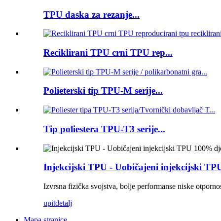
TPU daska za rezanje...
Reciklirani TPU crni TPU rep...
Polieterski tip TPU-M serije...
Tip poliestera TPU-T3 serije...
Injekcijski TPU - Uobičajeni injekcijski T
Izvrsna fizička svojstva, bolje performanse niske otporn
upit
detalj
Mapa stranice