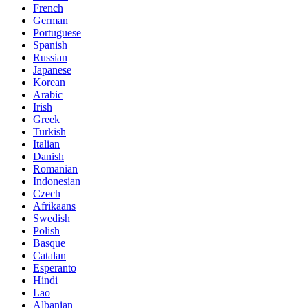
French
German
Portuguese
Spanish
Russian
Japanese
Korean
Arabic
Irish
Greek
Turkish
Italian
Danish
Romanian
Indonesian
Czech
Afrikaans
Swedish
Polish
Basque
Catalan
Esperanto
Hindi
Lao
Albanian