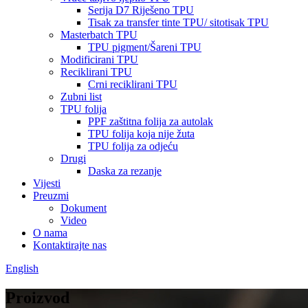
Serija D7 Riješeno TPU
Tisak za transfer tinte TPU/ sitotisak TPU
Masterbatch TPU
TPU pigment/Šareni TPU
Modificirani TPU
Reciklirani TPU
Crni reciklirani TPU
Zubni list
TPU folija
PPF zaštitna folija za autolak
TPU folija koja nije žuta
TPU folija za odjeću
Drugi
Daska za rezanje
Vijesti
Preuzmi
Dokument
Video
O nama
Kontaktirajte nas
English
Proizvod