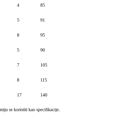
4
85
5
91
8
95
5
90
7
105
8
115
17
140
iju se koristiti kao specifikacije.