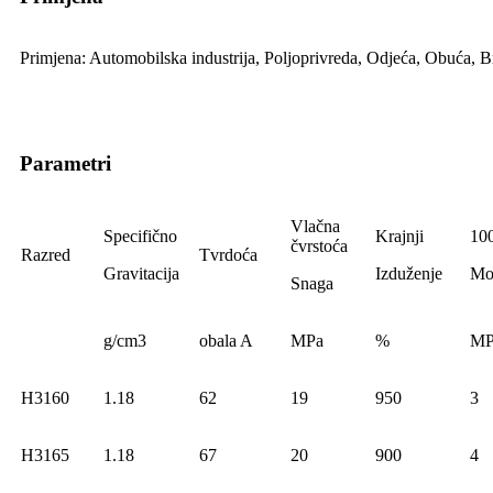
Primjena: Automobilska industrija, Poljoprivreda, Odjeća, Obuća, Br
Parametri
Vlačna
Specifično
Krajnji
10
čvrstoća
Razred
Tvrdoća
Gravitacija
Izduženje
Mo
Snaga
g/cm3
obala A
MPa
%
MP
H3160
1.18
62
19
950
3
H3165
1.18
67
20
900
4