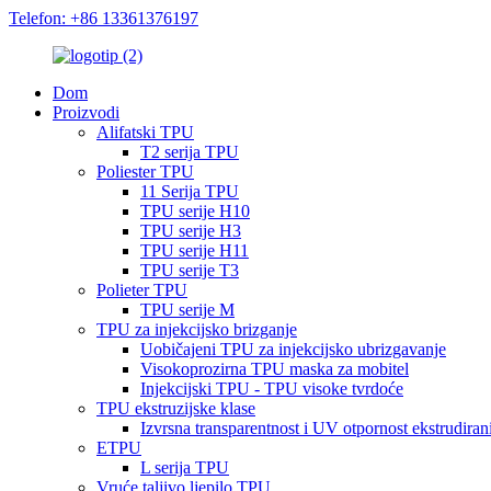
Telefon: +86 13361376197
Dom
Proizvodi
Alifatski TPU
T2 serija TPU
Poliester TPU
11 Serija TPU
TPU serije H10
TPU serije H3
TPU serije H11
TPU serije T3
Polieter TPU
TPU serije M
TPU za injekcijsko brizganje
Uobičajeni TPU za injekcijsko ubrizgavanje
Visokoprozirna TPU maska ​​za mobitel
Injekcijski TPU - TPU visoke tvrdoće
TPU ekstruzijske klase
Izvrsna transparentnost i UV otpornost ekstrudira
ETPU
L serija TPU
Vruće taljivo ljepilo TPU