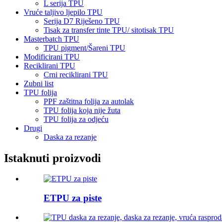
L serija TPU
Vruće taljivo ljepilo TPU
Serija D7 Riješeno TPU
Tisak za transfer tinte TPU/ sitotisak TPU
Masterbatch TPU
TPU pigment/Šareni TPU
Modificirani TPU
Reciklirani TPU
Crni reciklirani TPU
Zubni list
TPU folija
PPF zaštitna folija za autolak
TPU folija koja nije žuta
TPU folija za odjeću
Drugi
Daska za rezanje
Istaknuti proizvodi
ETPU za piste