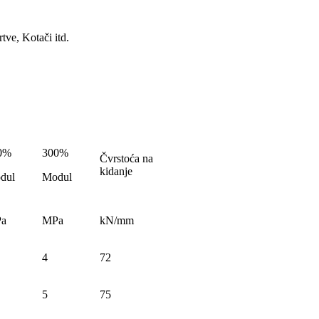
tve, Kotači itd.
0%
300%
Čvrstoća na
kidanje
dul
Modul
a
MPa
kN/mm
4
72
5
75