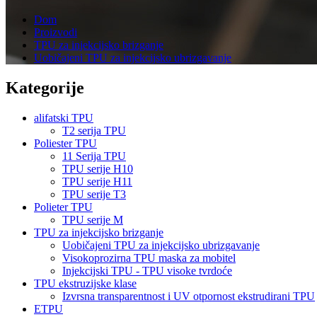
Dom
Proizvodi
TPU za injekcijsko brizganje
Uobičajeni TPU za injekcijsko ubrizgavanje
Kategorije
alifatski TPU
T2 serija TPU
Poliester TPU
11 Serija TPU
TPU serije H10
TPU serije H11
TPU serije T3
Polieter TPU
TPU serije M
TPU za injekcijsko brizganje
Uobičajeni TPU za injekcijsko ubrizgavanje
Visokoprozirna TPU maska ​​za mobitel
Injekcijski TPU - TPU visoke tvrdoće
TPU ekstruzijske klase
Izvrsna transparentnost i UV otpornost ekstrudirani TPU
ETPU