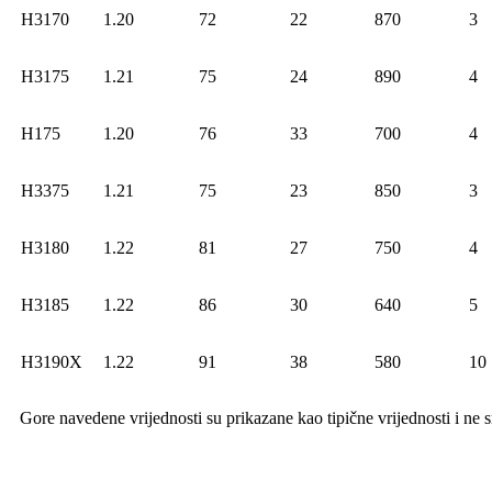
H3170
1.20
72
22
870
3
H3175
1.21
75
24
890
4
H175
1.20
76
33
700
4
H3375
1.21
75
23
850
3
H3180
1.22
81
27
750
4
H3185
1.22
86
30
640
5
H3190X
1.22
91
38
580
10
Gore navedene vrijednosti su prikazane kao tipične vrijednosti i ne sm